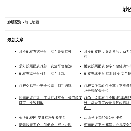
炒股
炒股配资
»
站点地图
最新文章
炒股配资首选平台，安全高效杠杆
炒股配资网：资金灵活，助力
益
最好股票配资推荐｜安全平台精选
延安股票配资攻略：稳健操作
配资在线平台推荐｜安全正规
配资在线平台 杠杆炒股 安全
杠杆交易平台安全指南｜新手必读
杠杆买股票软件推荐：正规券商
及合规配资平台
股票配资广告：正规杠杆平台，低门槛高
好的，这里有几个围绕“实盘配
额度，快速到账
计、符合百度收录规范的标题
内：
金股配资网-专业杠杆配资平台
江西省股票配资公司排名
新疆股票开户｜低佣金｜线上办理
河南配资平台推荐，合规安全