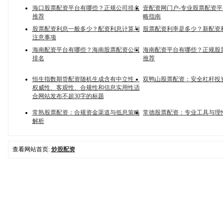
海口股票配资平台有哪些？正规公司排名
壹配资网门户-专业股票配资
推荐
略指南
股票配资利息一般多少？配资利息计算与
股票配资利率是多少？新配资
注意事项
海南配资平台有哪些？海南股票配资公司
海南配资平台有哪些？正规股
排名
推荐
恒生指数期货配资随机生成含有中立性、
双鸭山股票配资：安全杠杆投
权威性、客观性、合规性和信息实用性适
合网站发布不超30字的标题
常熟股票配资：合规资金渠道与低息策略
常德股票配资：专业工具与理
解析
查看网站首页:
炒股配资