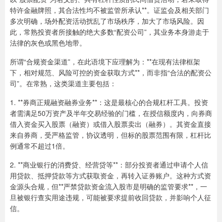
特许金融牌照，其合法性均不被监管所承认**。证监会及相关部门
多次明确，场外配资活动扰乱了市场秩序，加大了市场风险。因
此，常熟投资者所接触的绝大多数“配资公司”，其业务本身游走于
法律的灰色或黑色地带。
所谓“合规资金渠道”，在此语境下应理解为：**在现有法律框架
下，相对规范、风险可控的资金获取方式**，而非指“合法的配资公
司”。在常熟，这类渠道主要包括：
1. **券商正规融资融券业务**：这是最核心的合规杠杆工具。投资
者需满足50万资产及半年交易经验的门槛，在授信额度内，向券商
借入资金买入股票（融资）或借入股票卖出（融券）。其资金直接
来自券商，受严格监管，协议透明，但标的股票范围有限，杠杆比
例通常不超过1倍。
2. **商业银行的消费贷、经营贷等**：部分投资者通过申请个人信
用贷款、抵押贷款等方式获取资金，再转入证券账户。这种方式资
金源头合规，但**严禁贷款资金流入股市是明确的监管要求**，一
旦被银行查实用途违规，可能被要求提前收回贷款，并影响个人征
信。