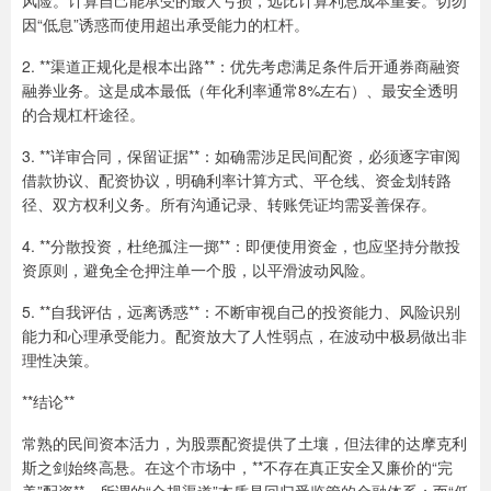
因“低息”诱惑而使用超出承受能力的杠杆。
2. **渠道正规化是根本出路**：优先考虑满足条件后开通券商融资
融券业务。这是成本最低（年化利率通常8%左右）、最安全透明
的合规杠杆途径。
3. **详审合同，保留证据**：如确需涉足民间配资，必须逐字审阅
借款协议、配资协议，明确利率计算方式、平仓线、资金划转路
径、双方权利义务。所有沟通记录、转账凭证均需妥善保存。
4. **分散投资，杜绝孤注一掷**：即便使用资金，也应坚持分散投
资原则，避免全仓押注单一个股，以平滑波动风险。
5. **自我评估，远离诱惑**：不断审视自己的投资能力、风险识别
能力和心理承受能力。配资放大了人性弱点，在波动中极易做出非
理性决策。
**结论**
常熟的民间资本活力，为股票配资提供了土壤，但法律的达摩克利
斯之剑始终高悬。在这个市场中，**不存在真正安全又廉价的“完
美”配资**。所谓的“合规渠道”本质是回归受监管的金融体系；而“低