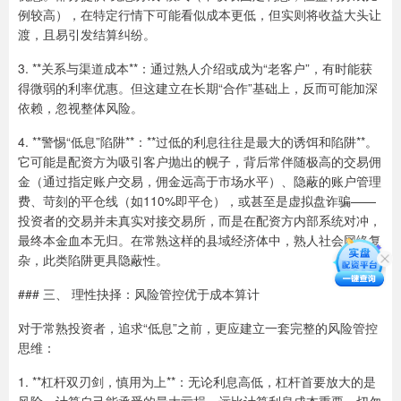
例较高），在特定行情下可能看似成本更低，但实则将收益大头让
渡，且易引发结算纠纷。
3. **关系与渠道成本**：通过熟人介绍或成为“老客户”，有时能获
得微弱的利率优惠。但这建立在长期“合作”基础上，反而可能加深
依赖，忽视整体风险。
4. **警惕“低息”陷阱**：**过低的利息往往是最大的诱饵和陷阱**。
它可能是配资方为吸引客户抛出的幌子，背后常伴随极高的交易佣
金（通过指定账户交易，佣金远高于市场水平）、隐蔽的账户管理
费、苛刻的平仓线（如110%即平仓），或甚至是虚拟盘诈骗——
投资者的交易并未真实对接交易所，而是在配资方内部系统对冲，
最终本金血本无归。在常熟这样的县域经济体中，熟人社会网络复
杂，此类陷阱更具隐蔽性。
### 三、 理性抉择：风险管控优于成本算计
对于常熟投资者，追求“低息”之前，更应建立一套完整的风险管控
思维：
1. **杠杆双刃剑，慎用为上**：无论利息高低，杠杆首要放大的是
风险。计算自己能承受的最大亏损，远比计算利息成本重要。切勿