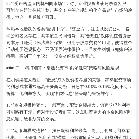
3. **受严格监管的机构间市场**：对于专业投资者或高净值客户，
可能存在通过信托计划、基金专户等合规结构化产品参与市场的途
径，但这非普通散户可及。
常熟本地活跃的各类“配资中介”、“资金方”，往往以投资公司、咨
询公司名义存在，其本质是民间借贷。其“合规性”仅体现在借贷合
同本身可能受《民法典》保护，但用于股票交易的用途，使得整个
活动处于违规状态，不受证券法律保护，一旦发生纠纷（如账户被
挪用、强制平仓争议），投资者维权极为困难。
### 二、 精打细算：常熟配资市场的“低息”策略与风险透视
在明确渠道风险后，“低息”成为投资者考量的关键。常熟配资市场
的利息成本通常远高于券商两融，日息在0.06%-0.15%之间不等，
折算年化利率惊人。实现“相对低息”需策略与警惕并存：
1. **资金规模博弈**：一般而言，配资金额越大，协商获得的利率
可能略有下浮。但对于投资者而言，这意味着更大的本金风险和利
息总额，绝非划算的交易。
2. **期限与模式选择**：按日配资利率最高，周、月套餐可能略有
优惠。部分提供“免息分成”模式（不收取固定利息，但盈利分成比