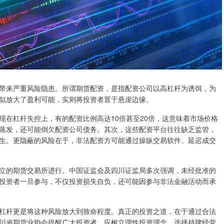
带来严重风险隐患。所谓期货配资，是指配资公司以高杠杆为诱饵，为
似放大了盈利可能，实则将投资者置于悬崖边缘。
现在杠杆失控上，有的配资比例高达10倍甚至20倍，这意味着市场价格
蒸发，还可能倒欠配资公司债务。其次，这些配资平台往往缺乏监管，
生。更隐蔽的风险在于，非法配资方可能通过操纵交易软件、延迟成交
立的期货交易所进行。中国证监会及四川证监局多次强调，未经批准的
投资者一旦参与，不仅投资损失自负，还可能因参与非法金融活动而承
杠杆更是将这种风险放大到致命程度。真正的投资之道，在于通过合法
川省期货业协会提醒广大投资者，应树立理性投资理念，选择持牌经营