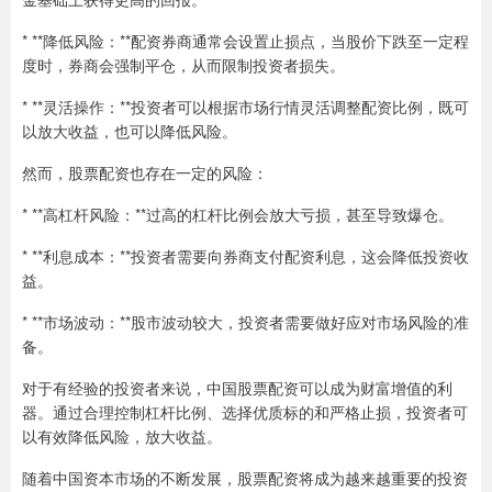
* **降低风险：**配资券商通常会设置止损点，当股价下跌至一定程
度时，券商会强制平仓，从而限制投资者损失。
* **灵活操作：**投资者可以根据市场行情灵活调整配资比例，既可
以放大收益，也可以降低风险。
然而，股票配资也存在一定的风险：
* **高杠杆风险：**过高的杠杆比例会放大亏损，甚至导致爆仓。
* **利息成本：**投资者需要向券商支付配资利息，这会降低投资收
益。
* **市场波动：**股市波动较大，投资者需要做好应对市场风险的准
备。
对于有经验的投资者来说，中国股票配资可以成为财富增值的利
器。通过合理控制杠杆比例、选择优质标的和严格止损，投资者可
以有效降低风险，放大收益。
随着中国资本市场的不断发展，股票配资将成为越来越重要的投资