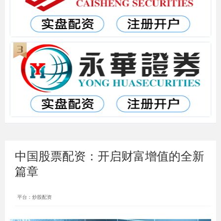
中国股票配资：开启财富增值的全新
篇章
平台：炒股配资