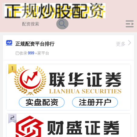
正规配资平台排行
更多
已收录
999
+家平台