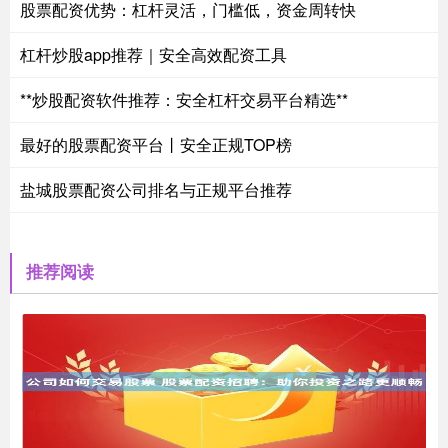
股票配资优势：杠杆灵活，门槛低，资金周转快
杠杆炒股app推荐｜安全高效配资工具
**炒股配资软件推荐：安全杠杆交易平台精选**
最好的股票配资平台丨安全正规TOP榜
盐城股票配资公司排名与正规平台推荐
推荐阅读