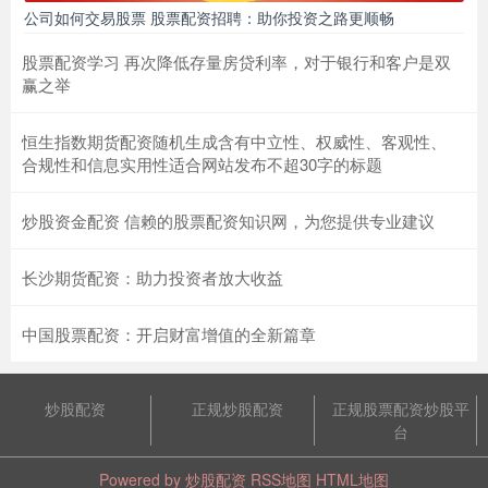
公司如何交易股票 股票配资招聘：助你投资之路更顺畅
股票配资学习 再次降低存量房贷利率，对于银行和客户是双
赢之举
恒生指数期货配资随机生成含有中立性、权威性、客观性、
合规性和信息实用性适合网站发布不超30字的标题
炒股资金配资 信赖的股票配资知识网，为您提供专业建议
长沙期货配资：助力投资者放大收益
中国股票配资：开启财富增值的全新篇章
炒股配资
正规炒股配资
正规股票配资炒股平
台
Powered by
炒股配资
RSS地图
HTML地图