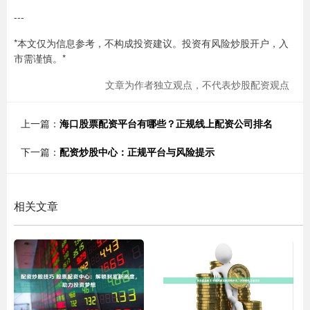
---
*本文仅为信息参考，不构成投资建议。投资有风险炒股开户，入
市需谨慎。*
文章为作者独立观点，不代表炒股配资观点
上一篇：
海口股票配资平台有哪些？正规线上配资公司排名
下一篇：
配资炒股中心：正规平台与风险提示
相关文章