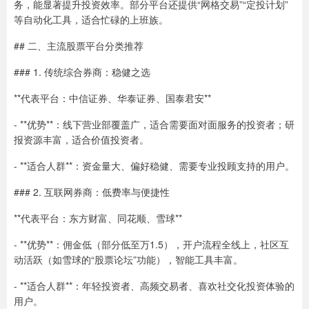
务，能显著提升投资效率。部分平台还提供“网格交易”“定投计划”
等自动化工具，适合忙碌的上班族。
## 二、主流股票平台分类推荐
### 1. 传统综合券商：稳健之选
**代表平台：中信证券、华泰证券、国泰君安**
- **优势**：线下营业部覆盖广，适合需要面对面服务的投资者；研
报资源丰富，适合价值投资者。
- **适合人群**：资金量大、偏好稳健、需要专业投顾支持的用户。
### 2. 互联网券商：低费率与便捷性
**代表平台：东方财富、同花顺、雪球**
- **优势**：佣金低（部分低至万1.5），开户流程全线上，社区互
动活跃（如雪球的“股票论坛”功能），智能工具丰富。
- **适合人群**：年轻投资者、高频交易者、喜欢社交化投资体验的
用户。